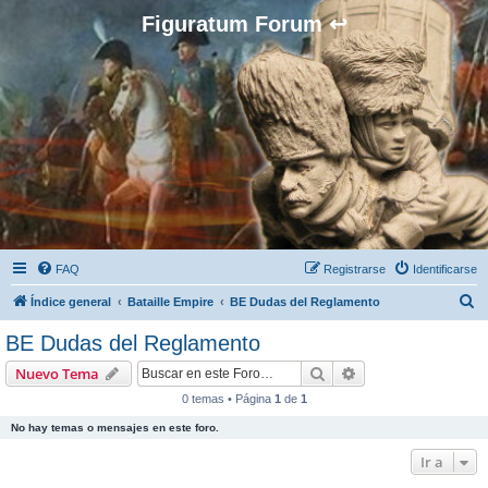
Figuratum Forum ↩
FAQ
Registrarse
Identificarse
B
Índice general
Bataille Empire
BE Dudas del Reglamento
u
BE Dudas del Reglamento
s
Buscar
Búsqueda avanzad
Nuevo Tema
c
0 temas • Página
1
de
1
a
No hay temas o mensajes en este foro.
r
Ir a