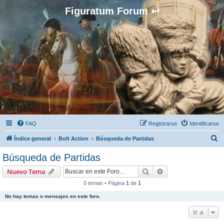
Figuratum Forum ↩
FAQ
Registrarse
Identificarse
B
Índice general
Bolt Action
Búsqueda de Partidas
u
Búsqueda de Partidas
s
Buscar
Búsqueda avanzad
Nuevo Tema
c
0 temas • Página
1
de
1
a
No hay temas o mensajes en este foro.
r
Ir a