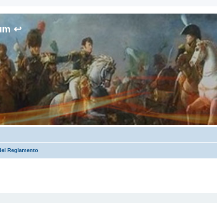
rum ↩
 del Reglamento
queda avanzada