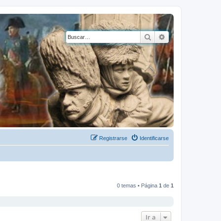
Buscar
Búsqueda avanza
Registrarse
Identificarse
0 temas • Página
1
de
1
Ir a