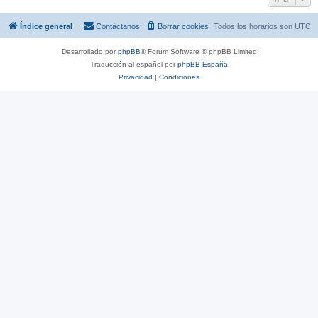
Índice general
Contáctanos
Borrar cookies
Todos los horarios son
UTC
Desarrollado por
phpBB
® Forum Software © phpBB Limited
Traducción al español por
phpBB España
Privacidad
|
Condiciones