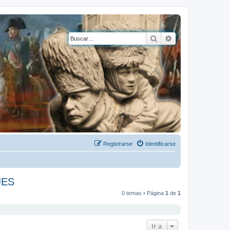
Buscar
Búsqueda avanza
Registrarse
Identificarse
JES
0 temas • Página
1
de
1
Ir a