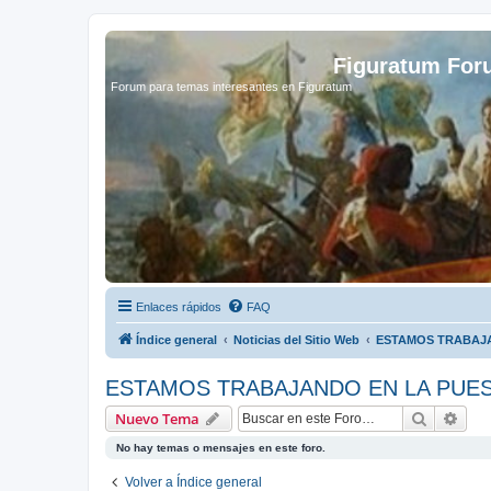
Figuratum Fo
Forum para temas interesantes en Figuratum
Enlaces rápidos
FAQ
Índice general
Noticias del Sitio Web
ESTAMOS TRABAJA
ESTAMOS TRABAJANDO EN LA PUES
Buscar
Bús
Nuevo Tema
No hay temas o mensajes en este foro.
Volver a Índice general