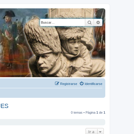
Buscar
Búsqueda avanza
Registrarse
Identificarse
JES
0 temas • Página
1
de
1
Ir a