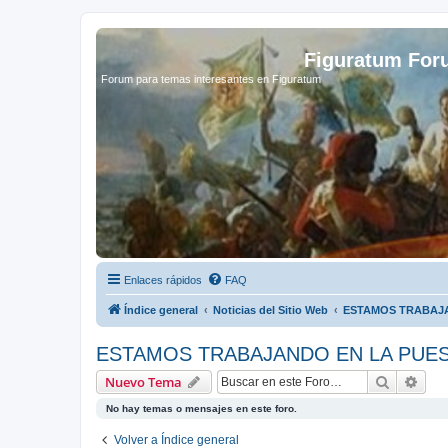
Figuratum Fo
Forum para temas interesantes en Figuratum
Enlaces rápidos
FAQ
Índice general
Noticias del Sitio Web
ESTAMOS TRABAJA
ESTAMOS TRABAJANDO EN LA PUES
Buscar
Bús
Nuevo Tema
No hay temas o mensajes en este foro.
Volver a Índice general