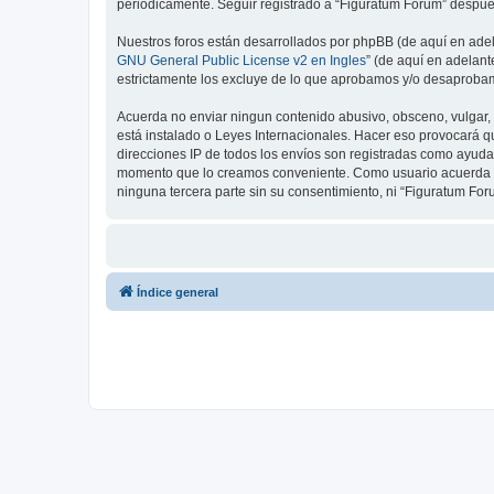
periódicamente. Seguir registrado a “Figuratum Forum” despué
Nuestros foros están desarrollados por phpBB (de aquí en adela
GNU General Public License v2 en Ingles
” (de aquí en adelan
estrictamente los excluye de lo que aprobamos y/o desaprobam
Acuerda no enviar ningun contenido abusivo, obsceno, vulgar, d
está instalado o Leyes Internacionales. Hacer eso provocará q
direcciones IP de todos los envíos son registradas como ayuda 
momento que lo creamos conveniente. Como usuario acuerda q
ninguna tercera parte sin su consentimiento, ni “Figuratum F
Índice general