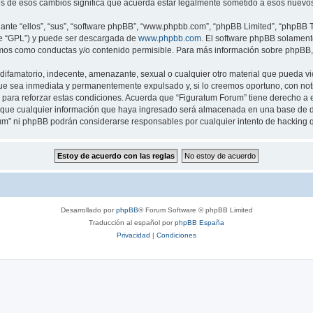
s de esos cambios significa que acuerda estar legalmente sometido a esos nuevos 
nte “ellos”, “sus”, “software phpBB”, “www.phpbb.com”, “phpBB Limited”, “phpBB Te
te “GPL”) y puede ser descargada de
www.phpbb.com
. El software phpBB solamente
os como conductas y/o contenido permisible. Para más información sobre phpBB, p
ifamatorio, indecente, amenazante, sexual o cualquier otro material que pueda vio
ue sea inmediata y permanentemente expulsado y, si lo creemos oportuno, con notif
para reforzar estas condiciones. Acuerda que “Figuratum Forum” tiene derecho a el
ue cualquier información que haya ingresado será almacenada en una base de da
orum” ni phpBB podrán considerarse responsables por cualquier intento de hacking
Desarrollado por
phpBB
® Forum Software © phpBB Limited
Traducción al español por
phpBB España
Privacidad
|
Condiciones