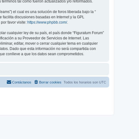
términos tal como fueron actualizados y/o reformados.
ams”) el cual es una solución de foros liberada bajo la “
 facilita discusiones basadas en Internet y la GPL
or favor visite:
https://www.phpbb.com/
.
lar cualquier ley de su país, el país donde “Figuratum Forum”
icación a su Proveedor de Servicios de Internet. Las
iminar, editar, mover o cerrar cualquier tema en cualquier
tos. Dado que esta información no será compartida con
 que conlleve a que los datos sean comprometidos.
Contáctanos
Borrar cookies
Todos los horarios son
UTC