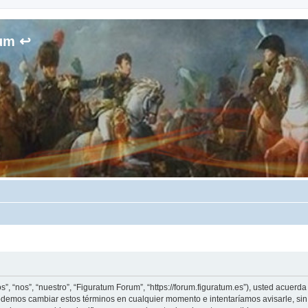
rum ↩
”, “nos”, “nuestro”, “Figuratum Forum”, “https://forum.figuratum.es”), usted acuerd
 Podemos cambiar estos términos en cualquier momento e intentaríamos avisarle, si