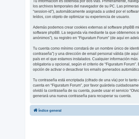
Tu información es obtenida por dos vías. Primeramente, naveg
los archivos temporales del navegador de su PC. Las primeras d
“session-id”), automáticamente asignada a usted por el softw
leídos, con objeto de optimizar su experiencia de usuario.
Además podemos crear cookies externas al software phpBB mie
software phpBB. La segunda vía mediante la que obtenemos su 
anónimos”), su registro en “Figuratum Forum” (de aquí en adel
Tu cuenta como mínimo constará de un nombre único de identifi
contraseña”) y una dirección de email personal válida (de aquí
país en el que estamos instalados. Cualquier información más 
obligatoria u opcional, según el criterio de “Figuratum Forum”
opción de activar o desactivar los emails generados automáti
Tu contraseña está encriptada (cifrado de una vía) por lo tan
cuenta en “Figuratum Forum”, por favor guárdela cuidadosamen
olvidó la contraseña de su cuenta, puede usar el servicio “Olv
generará una nueva contraseña para recuperar su cuenta.
Índice general