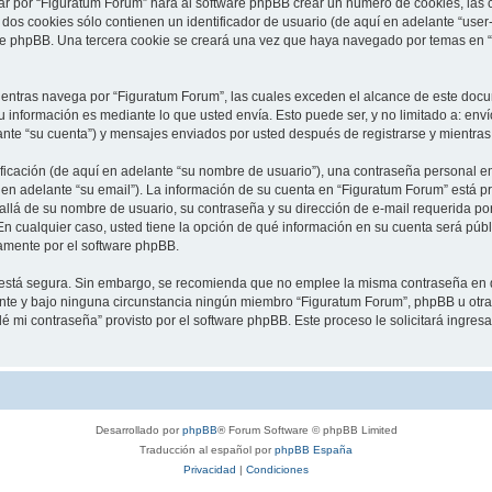
ar por “Figuratum Forum” hará al software phpBB crear un número de cookies, las
os cookies sólo contienen un identificador de usuario (de aquí en adelante “user-
are phpBB. Una tercera cookie se creará una vez que haya navegado por temas en “
ntras navega por “Figuratum Forum”, las cuales exceden el alcance de este docum
información es mediante lo que usted envía. Esto puede ser, y no limitado a: env
ante “su cuenta”) y mensajes enviados por usted después de registrarse y mientras 
cación (de aquí en adelante “su nombre de usuario”), una contraseña personal emp
 en adelante “su email”). La información de su cuenta en “Figuratum Forum” está pr
allá de su nombre de usuario, su contraseña y su dirección de e-mail requerida po
. En cualquier caso, usted tiene la opción de qué información en su cuenta será púb
camente por el software phpBB.
to está segura. Sin embargo, se recomienda que no emplee la misma contraseña en 
te y bajo ninguna circunstancia ningún miembro “Figuratum Forum”, phpBB u otra t
idé mi contraseña” provisto por el software phpBB. Este proceso le solicitará ingre
Desarrollado por
phpBB
® Forum Software © phpBB Limited
Traducción al español por
phpBB España
Privacidad
|
Condiciones