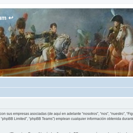
rum ↩
 con sus empresas asociadas (de aquí en adelante “nosotros”, “nos”, “nuestro”, “Fig
, “phpBB Limited”, “phpBB Teams”) emplean cualquier información obtenida durante