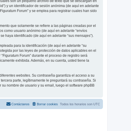
 cuales son un pequeño archivo de texto que se descargan en
id”) y un identificador de sesión anónima (de aquí en adelante
Figuratum Forum” y se emplea para registrar cuales han sido
ento que solamente se refiere a las páginas creadas por el
íos como usuario anónimo (de aquí en adelante “envíos
se haya identificado (de aquí en adelante “sus mensajes”).
leada para la identificación (de aquí en adelante “su
otegida por las leyes de protección de datos aplicables en el
r “Figuratum Forum” durante el proceso de registro será
licamente exhibida. Además, en su cuenta, usted tiene la
diferentes websites. Su contraseña garantiza el acceso a su
ercera parte, legítimamente le preguntará su contraseña. Si
sar su nombre de usuario y su email, luego el software phpBB
Contáctanos
Borrar cookies
Todos los horarios son
UTC