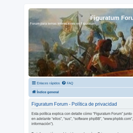
Figuratum Fo
Forum para temas interesantes en Figuratum
Enlaces rápidos
FAQ
Índice general
Figuratum Forum - Política de privacidad
Esta política explica con detalle cómo “Figuratum Forum” junto
en adelante “ellos”, “sus”, “software phpBB”, “www.phpbb.com”
información”).