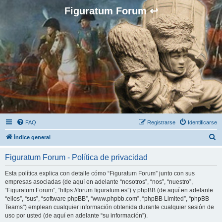
Figuratum Forum ↩
FAQ
Registrarse
Identificarse
B
Índice general
u
Figuratum Forum - Política de privacidad
s
c
Esta política explica con detalle cómo “Figuratum Forum” junto con sus
empresas asociadas (de aquí en adelante “nosotros”, “nos”, “nuestro”,
a
“Figuratum Forum”, “https://forum.figuratum.es”) y phpBB (de aquí en adelante
r
“ellos”, “sus”, “software phpBB”, “www.phpbb.com”, “phpBB Limited”, “phpBB
Teams”) emplean cualquier información obtenida durante cualquier sesión de
uso por usted (de aquí en adelante “su información”).