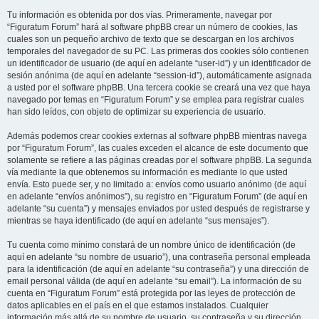
Tu información es obtenida por dos vías. Primeramente, navegar por
“Figuratum Forum” hará al software phpBB crear un número de cookies, las
cuales son un pequeño archivo de texto que se descargan en los archivos
temporales del navegador de su PC. Las primeras dos cookies sólo contienen
un identificador de usuario (de aquí en adelante “user-id”) y un identificador de
sesión anónima (de aquí en adelante “session-id”), automáticamente asignada
a usted por el software phpBB. Una tercera cookie se creará una vez que haya
navegado por temas en “Figuratum Forum” y se emplea para registrar cuales
han sido leídos, con objeto de optimizar su experiencia de usuario.
Además podemos crear cookies externas al software phpBB mientras navega
por “Figuratum Forum”, las cuales exceden el alcance de este documento que
solamente se refiere a las páginas creadas por el software phpBB. La segunda
vía mediante la que obtenemos su información es mediante lo que usted
envía. Esto puede ser, y no limitado a: envíos como usuario anónimo (de aquí
en adelante “envíos anónimos”), su registro en “Figuratum Forum” (de aquí en
adelante “su cuenta”) y mensajes enviados por usted después de registrarse y
mientras se haya identificado (de aquí en adelante “sus mensajes”).
Tu cuenta como mínimo constará de un nombre único de identificación (de
aquí en adelante “su nombre de usuario”), una contraseña personal empleada
para la identificación (de aquí en adelante “su contraseña”) y una dirección de
email personal válida (de aquí en adelante “su email”). La información de su
cuenta en “Figuratum Forum” está protegida por las leyes de protección de
datos aplicables en el país en el que estamos instalados. Cualquier
información más allá de su nombre de usuario, su contraseña y su dirección