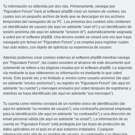
Tu información es obtenida por dos vías. Primeramente, navegar por
“Figuratum Forum” hará al software phpBB crear un número de cookies, las
cuales son un pequeño archivo de texto que se descargan en los archivos
temporales del navegador de su PC. Las primeras dos cookies sólo contienen
un identificador de usuario (de aquí en adelante “user-id”) y un identificador de
sesión anónima (de aquí en adelante “session-id”), automáticamente asignada
a usted por el software phpBB. Una tercera cookie se creará una vez que haya
navegado por temas en “Figuratum Forum” y se emplea para registrar cuales
han sido leídos, con objeto de optimizar su experiencia de usuario.
Además podemos crear cookies externas al software phpBB mientras navega
por “Figuratum Forum”, las cuales exceden el alcance de este documento que
solamente se refiere a las páginas creadas por el software phpBB. La segunda
vía mediante la que obtenemos su información es mediante lo que usted
envía. Esto puede ser, y no limitado a: envíos como usuario anónimo (de aquí
en adelante “envíos anónimos”), su registro en “Figuratum Forum” (de aquí en
adelante “su cuenta”) y mensajes enviados por usted después de registrarse y
mientras se haya identificado (de aquí en adelante “sus mensajes”).
Tu cuenta como mínimo constará de un nombre único de identificación (de
aquí en adelante “su nombre de usuario”), una contraseña personal empleada
para la identificación (de aquí en adelante “su contraseña”) y una dirección de
email personal válida (de aquí en adelante “su email”). La información de su
cuenta en “Figuratum Forum” está protegida por las leyes de protección de
datos aplicables en el país en el que estamos instalados. Cualquier
información más allá de su nombre de usuario, su contraseña y su dirección