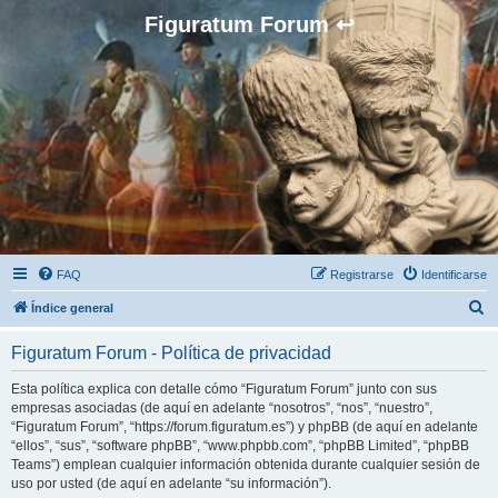
Figuratum Forum ↩
FAQ
Registrarse
Identificarse
B
Índice general
u
Figuratum Forum - Política de privacidad
s
c
Esta política explica con detalle cómo “Figuratum Forum” junto con sus
empresas asociadas (de aquí en adelante “nosotros”, “nos”, “nuestro”,
a
“Figuratum Forum”, “https://forum.figuratum.es”) y phpBB (de aquí en adelante
r
“ellos”, “sus”, “software phpBB”, “www.phpbb.com”, “phpBB Limited”, “phpBB
Teams”) emplean cualquier información obtenida durante cualquier sesión de
uso por usted (de aquí en adelante “su información”).