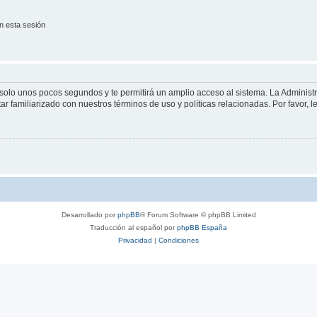
n esta sesión
á solo unos pocos segundos y te permitirá un amplio acceso al sistema. La Adminis
tar familiarizado con nuestros términos de uso y políticas relacionadas. Por favor, l
Desarrollado por
phpBB
® Forum Software © phpBB Limited
Traducción al español por
phpBB España
Privacidad
|
Condiciones