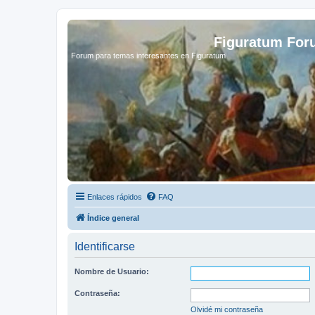
Figuratum Fo
Forum para temas interesantes en Figuratum
Enlaces rápidos
FAQ
Índice general
Identificarse
Nombre de Usuario:
Contraseña:
Olvidé mi contraseña