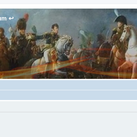
rum ↩