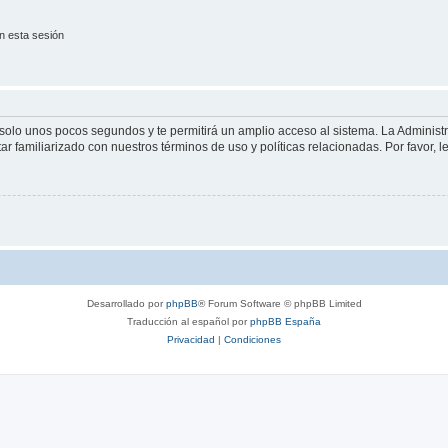
n esta sesión
á solo unos pocos segundos y te permitirá un amplio acceso al sistema. La Adminis
tar familiarizado con nuestros términos de uso y políticas relacionadas. Por favor, l
Desarrollado por
phpBB
® Forum Software © phpBB Limited
Traducción al español por
phpBB España
Privacidad
|
Condiciones