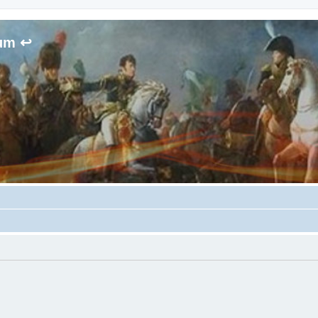
rum ↩