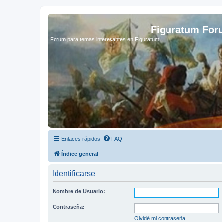
Figuratum Fo
Forum para temas interesantes en Figuratum
Enlaces rápidos
FAQ
Índice general
Identificarse
Nombre de Usuario:
Contraseña:
Olvidé mi contraseña