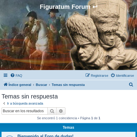
Figuratum Forum ↩
FAQ
Registrarse
Identificarse
B
Índice general
Buscar
Temas sin respuesta
u
Temas sin respuesta
s
Ir a búsqueda avanzada
c
Buscar
Búsqueda avanzada
a
Se encontró 1 coincidencia • Página
1
de
1
r
Temas
Bienvenido al Foro de dudas!