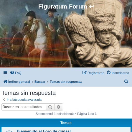
Figuratum Forum ↩
FAQ
Registrarse
Identificarse
B
Índice general
Buscar
Temas sin respuesta
u
Temas sin respuesta
s
Ir a búsqueda avanzada
c
Buscar
Búsqueda avanzada
a
Se encontró 1 coincidencia • Página
1
de
1
r
Temas
Bienvenido al Foro de dudas!