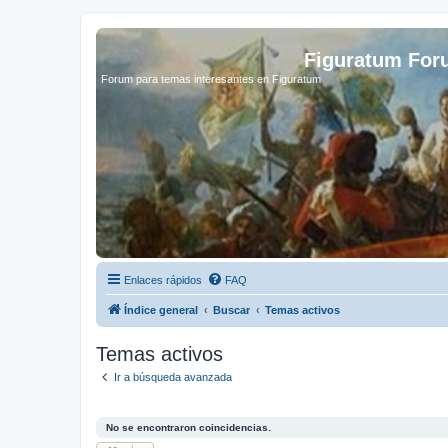
Figuratum Fo
Forum para temas interesantes en Figuratum
Enlaces rápidos
FAQ
Índice general
Buscar
Temas activos
Temas activos
Ir a búsqueda avanzada
No se encontraron coincidencias.