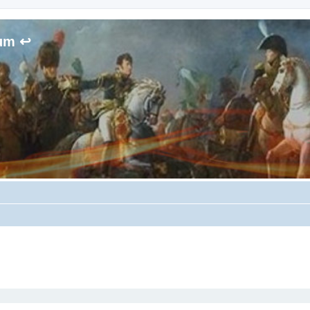
rum ↩