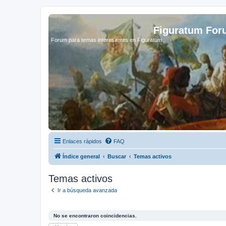
Figuratum Fo
Forum para temas interesantes en Figuratum
Enlaces rápidos
FAQ
Índice general
Buscar
Temas activos
Temas activos
Ir a búsqueda avanzada
No se encontraron coincidencias.