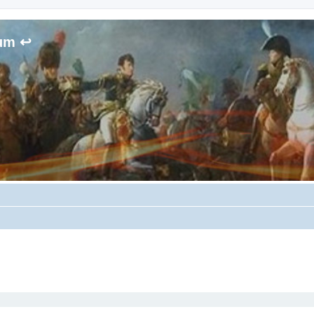
rum ↩