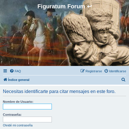
Figuratum Forum ↩
FAQ
Registrarse
Identificarse
B
Índice general
u
Necesitas identificarte para citar mensajes en este foro.
s
c
Nombre de Usuario:
a
r
Contraseña:
Olvidé mi contraseña