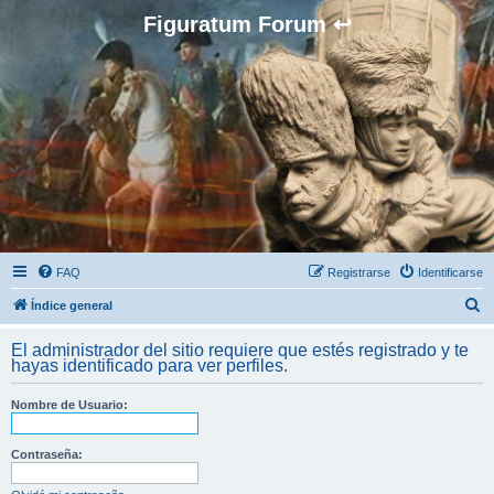
Figuratum Forum ↩
FAQ
Registrarse
Identificarse
B
Índice general
u
El administrador del sitio requiere que estés registrado y te
s
hayas identificado para ver perfiles.
c
Nombre de Usuario:
a
r
Contraseña: