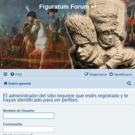
Figuratum Forum ↩
FAQ
Registrarse
Identificarse
B
Índice general
u
El administrador del sitio requiere que estés registrado y te
s
hayas identificado para ver perfiles.
c
Nombre de Usuario:
a
r
Contraseña: