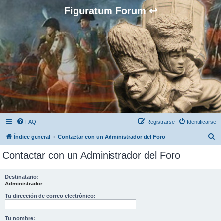
Figuratum Forum ↩
FAQ
Registrarse
Identificarse
B
Índice general
Contactar con un Administrador del Foro
u
Contactar con un Administrador del Foro
s
c
Destinatario:
Administrador
a
r
Tu dirección de correo electrónico:
Tu nombre: