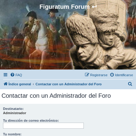
Figuratum Forum ↩
FAQ
Registrarse
Identificarse
B
Índice general
Contactar con un Administrador del Foro
u
Contactar con un Administrador del Foro
s
c
Destinatario:
Administrador
a
r
Tu dirección de correo electrónico:
Tu nombre: