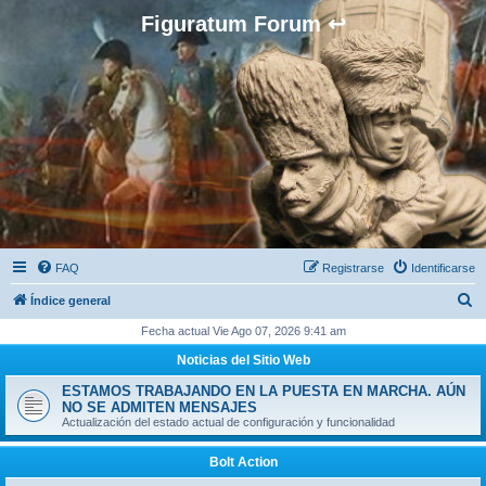
Figuratum Forum ↩
FAQ
Registrarse
Identificarse
B
Índice general
u
Fecha actual Vie Ago 07, 2026 9:41 am
s
Noticias del Sitio Web
c
ESTAMOS TRABAJANDO EN LA PUESTA EN MARCHA. AÚN
a
NO SE ADMITEN MENSAJES
Actualización del estado actual de configuración y funcionalidad
r
Bolt Action