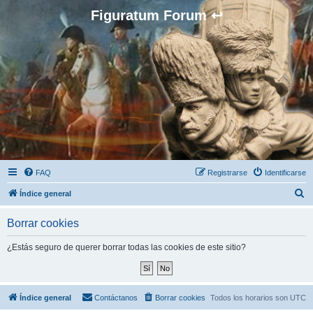
Figuratum Forum ↩
FAQ
Registrarse
Identificarse
B
Índice general
u
Borrar cookies
s
c
¿Estás seguro de querer borrar todas las cookies de este sitio?
a
r
Índice general
Contáctanos
Borrar cookies
Todos los horarios son
UTC