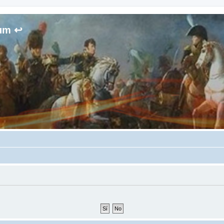
rum ↩