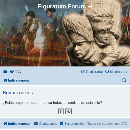
Figuratum Forum ↩
FAQ
Registrarse
Identificarse
B
Índice general
u
Borrar cookies
s
c
¿Estás seguro de querer borrar todas las cookies de este sitio?
a
r
Índice general
Contáctanos
Borrar cookies
Todos los horarios son
UTC