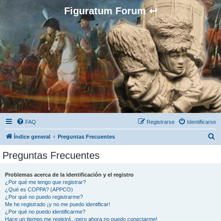
Figuratum Forum ↩
FAQ
Registrarse
Identificarse
B
Índice general
Preguntas Frecuentes
u
Preguntas Frecuentes
s
c
Problemas acerca de la identificación y el registro
¿Por qué me tengo que registrar?
a
¿Qué es COPPA? (APPCO)
r
¿Por qué no puedo registrarme?
Me he registrado ¡y no me puedo identificar!
¿Por qué no puedo identificarme?
Hace un tiempo me registré, ¡pero ahora no puedo conectarme!