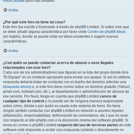
About phpBB
para más detalles.
Arriba
¿Por qué este foro no tiene tal cosa?
Este foro fue escrito y licenciado a través de phpBB Limited. Si usted cree que
se debe añadir alguna característica por favor visite
Centro de phpBB Ideas
(en Inglés), donde se puede votar en ideas existentes o sugerir nuevas
características.
Arriba
¿Con quién se puede contactar acerca de abusos o usos ilegales
relacionados con este foro?
Cada uno de los administradores que figuran en la lista del grupo donde dice
"El Equipo" es un contacto apropiado para enviar sus quejas. Si así no obtiene
respuesta debería tratar de contactar con el dueño del dominio (efectúe una
búsqueda whois
) o, si este foro tiene correo sobre un dominio gratuito (Yahoo!,
gmail.com, hotmail.com, etc.), al departamento o administración de abusos de
ese servicio. Por favor, tenga en cuenta que phpBB Limited
carece de
cualquier tipo de control
y no puede ser de ninguna manera responsable
sobre cómo, dónde o por quién es usado este sistema de foros. No tiene
ningún sentido contactar con phpBB Limited en relación a asuntos legales
(difamación, responsabilidad, deformación de comentarios, etc.) que no sean
con respecto al sitio phpbb.com o la discreción misma del software phpBB. Si
envia un correo a phpBB Limited
respecto del uso de terceras partes
de este
software esté dispuesto a recibir una respuesta cortante o directamente no