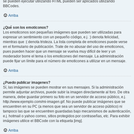
se pueden ejecutar utilizando HTML pueden ser aplicados utilizando
BBCodes.
Arriba
¿Qué son los emoticonos?
Los emoticonos son pequeñas imágenes que pueden ser utilizadas para
expresar un sentimiento con un pequeño código, e.j. :) denota felicidad,
mientras que :( denota tristeza. La lista completa de emoticones puede verse
en el formulario de publicación. Trate de no abusar del uso de emoticonos,
pues pueden hacer que un mensaje se vuelva muy difícil de leer y un
moderador borre el tema o los emoticones del mensaje. La administración
puede fijar un límite para el número de emoticones a utilizar en un mensaje.
Arriba
¿Puedo publicar imagenes?
Sí, las imágenes se pueden mostrar en sus mensajes. Si la administración
permite adjuntar archivos, puede subir la imagen directamente al foro. De otra
manera, debe guardar primero su foto en un servidor de acceso público, e.j.
http://www.ejemplo.com/mi-imagen.gif. No puede publicar imágenes que se
encuentren en su PC (a menos que sea un servidor de acceso público) ni
tampoco las que se encuentren guardadas bajo mecanismos de autenticación,
e.j. hotmail o yahoo correo, sitios protegidos por contraseñas, etc. Para exhibir
imágenes utilice el BBCode con la etiqueta [img].
Arriba