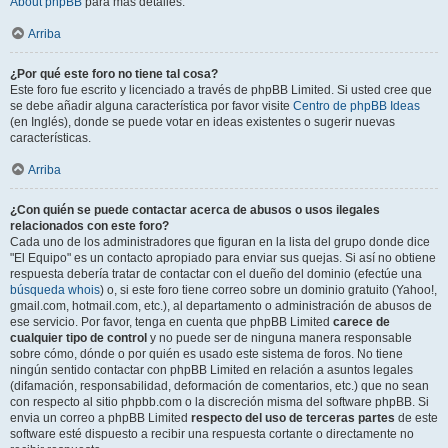
About phpBB
para más detalles.
Arriba
¿Por qué este foro no tiene tal cosa?
Este foro fue escrito y licenciado a través de phpBB Limited. Si usted cree que
se debe añadir alguna característica por favor visite
Centro de phpBB Ideas
(en Inglés), donde se puede votar en ideas existentes o sugerir nuevas
características.
Arriba
¿Con quién se puede contactar acerca de abusos o usos ilegales
relacionados con este foro?
Cada uno de los administradores que figuran en la lista del grupo donde dice
"El Equipo" es un contacto apropiado para enviar sus quejas. Si así no obtiene
respuesta debería tratar de contactar con el dueño del dominio (efectúe una
búsqueda whois
) o, si este foro tiene correo sobre un dominio gratuito (Yahoo!,
gmail.com, hotmail.com, etc.), al departamento o administración de abusos de
ese servicio. Por favor, tenga en cuenta que phpBB Limited
carece de
cualquier tipo de control
y no puede ser de ninguna manera responsable
sobre cómo, dónde o por quién es usado este sistema de foros. No tiene
ningún sentido contactar con phpBB Limited en relación a asuntos legales
(difamación, responsabilidad, deformación de comentarios, etc.) que no sean
con respecto al sitio phpbb.com o la discreción misma del software phpBB. Si
envia un correo a phpBB Limited
respecto del uso de terceras partes
de este
software esté dispuesto a recibir una respuesta cortante o directamente no