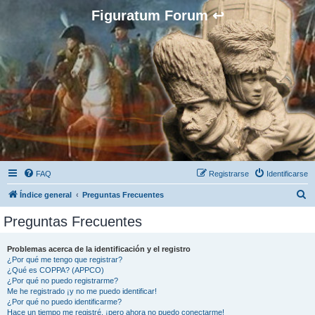
Figuratum Forum ↩
FAQ
Registrarse
Identificarse
B
Índice general
Preguntas Frecuentes
u
Preguntas Frecuentes
s
c
Problemas acerca de la identificación y el registro
¿Por qué me tengo que registrar?
a
¿Qué es COPPA? (APPCO)
r
¿Por qué no puedo registrarme?
Me he registrado ¡y no me puedo identificar!
¿Por qué no puedo identificarme?
Hace un tiempo me registré, ¡pero ahora no puedo conectarme!