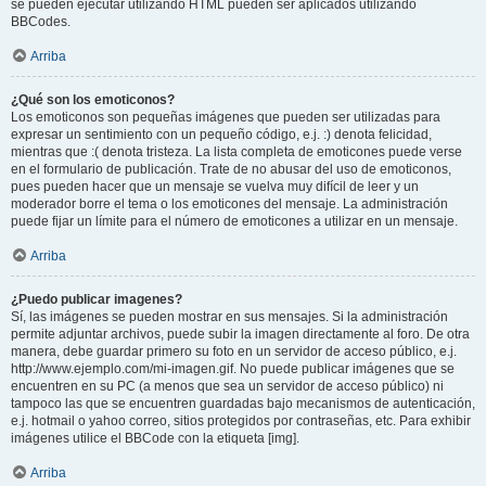
se pueden ejecutar utilizando HTML pueden ser aplicados utilizando
BBCodes.
Arriba
¿Qué son los emoticonos?
Los emoticonos son pequeñas imágenes que pueden ser utilizadas para
expresar un sentimiento con un pequeño código, e.j. :) denota felicidad,
mientras que :( denota tristeza. La lista completa de emoticones puede verse
en el formulario de publicación. Trate de no abusar del uso de emoticonos,
pues pueden hacer que un mensaje se vuelva muy difícil de leer y un
moderador borre el tema o los emoticones del mensaje. La administración
puede fijar un límite para el número de emoticones a utilizar en un mensaje.
Arriba
¿Puedo publicar imagenes?
Sí, las imágenes se pueden mostrar en sus mensajes. Si la administración
permite adjuntar archivos, puede subir la imagen directamente al foro. De otra
manera, debe guardar primero su foto en un servidor de acceso público, e.j.
http://www.ejemplo.com/mi-imagen.gif. No puede publicar imágenes que se
encuentren en su PC (a menos que sea un servidor de acceso público) ni
tampoco las que se encuentren guardadas bajo mecanismos de autenticación,
e.j. hotmail o yahoo correo, sitios protegidos por contraseñas, etc. Para exhibir
imágenes utilice el BBCode con la etiqueta [img].
Arriba