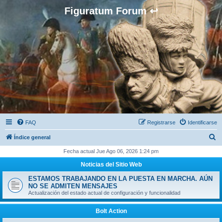
Figuratum Forum ↩
FAQ
Registrarse
Identificarse
B
Índice general
u
Fecha actual Jue Ago 06, 2026 1:24 pm
s
Noticias del Sitio Web
c
ESTAMOS TRABAJANDO EN LA PUESTA EN MARCHA. AÚN
a
NO SE ADMITEN MENSAJES
Actualización del estado actual de configuración y funcionalidad
r
Bolt Action